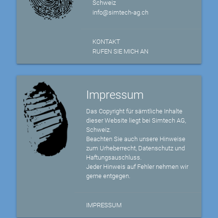
Schweiz
info@simtech-ag.ch
KONTAKT
RUFEN SIE MICH AN
Impressum
Das Copyright für sämtliche Inhalte
dieser Website liegt bei Simtech AG,
Schweiz.
Beachten Sie auch unsere Hinweise
zum Urheberrecht, Datenschutz und
Haftungsauschluss.
Jeder Hinweis auf Fehler nehmen wir
gerne entgegen.
IMPRESSUM