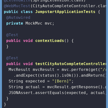
@ExtendWith
@WebMvcTest
public
class
JumpstartApplicationTests
{

@Autowired
private
 MockMvc mvc;

@Test
public
void
contextLoads
()
{

 }

@Test
public
void
testCityAutoCompleteController
  MvcResult mvcResult = mvc.perform(get(
"/r
    .andExpect(status().isOk()).andReturn();
  String expected = 
"[Bern]"
;

  String actual = mvcResult.getResponse().g
  JSONAssert.assertEquals(expected, actual,
 }

}