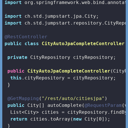
import
 org.springframework.web.bind.annotat
import
import
 ch.std.jumpstart.repository.CityRepos
@RestController
public
class
CityAutoJpaCompleteController
private
 CityRepository cityRepository;

public
CityAutoJpaCompleteController
(CityR
this
.cityRepository = cityRepository;

 }

@GetMapping
(
"/rest/auto/citiesjpa"
)

public
 City[] autoComplete(
@RequestParam
(v
  List<City> cities = cityRepository.findBy
return
 cities.toArray(
new
 City[
0
]);

 }
