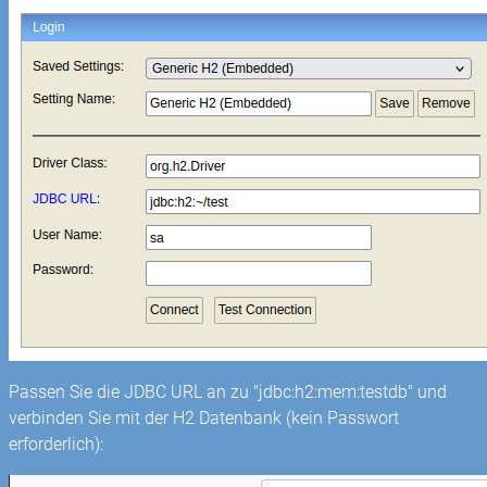
Passen Sie die JDBC URL an zu "jdbc:h2:mem:testdb" und
verbinden Sie mit der H2 Datenbank (kein Passwort
erforderlich):