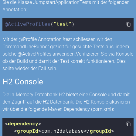
Sie die Klasse JumpstartApplicationTests mit der folgenden
Annotation:
@ActiveProfiles
(
"test"
)
Mit der @Profile Annotation !test schliessen wir den
CommandLineRunner gezielt für gesuchte Tests aus, indem
solche @ActiveProfiles anwenden.Verifizieren Sie via Konsole
ob der Build und damit der Test korrekt funktionieren. Dies
sollte wieder der Fall sein.
H2 Console
Die In-Memory Datenbank H2 bietet eine Console und damit
den Zugriff auf die H2 Datenbank. Die H2 Konsole aktivieren
wir über die folgende Maven Dependency (pom.xml):
<
dependency
>
<
groupId
>
com.h2database
</
groupId
>