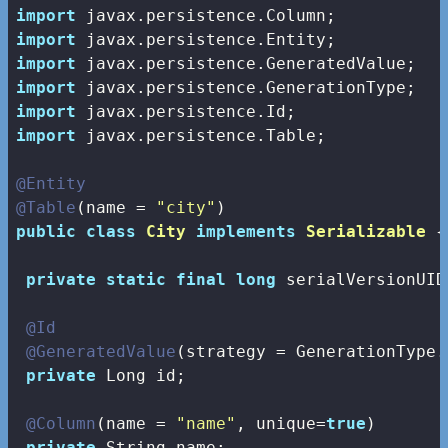
import
import
import
import
import
import
 javax.persistence.Table;

@Entity
@Table
(name = 
"city"
public
class
City
implements
Serializable
{

private
static
final
long
 serialVersionUID
@Id
@GeneratedValue
(strategy = GenerationType.A
private
 Long id;

@Column
(name = 
"name"
, unique=
true
)

private
 String name;
