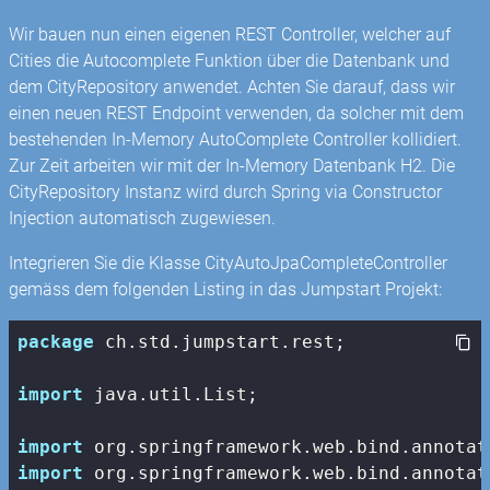
Wir bauen nun einen eigenen REST Controller, welcher auf
Cities die Autocomplete Funktion über die Datenbank und
dem CityRepository anwendet. Achten Sie darauf, dass wir
einen neuen REST Endpoint verwenden, da solcher mit dem
bestehenden In-Memory AutoComplete Controller kollidiert.
Zur Zeit arbeiten wir mit der In-Memory Datenbank H2. Die
CityRepository Instanz wird durch Spring via Constructor
Injection automatisch zugewiesen.
Integrieren Sie die Klasse CityAutoJpaCompleteController
gemäss dem folgenden Listing in das Jumpstart Projekt:
package
 ch.std.jumpstart.rest;

import
 java.util.List;

import
import