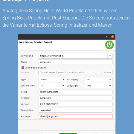
Analog dem Spring Hello World Projekt erstellen wir ein
Spring Boot Projekt mit Rest Support. Die Screenshots zeigen
die Variante mit Eclipse, Spring Initializer und Maven: