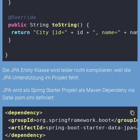
 }

@Override
public
 String 
toString
()
{

return
"City [id="
 + id + 
", name="
 + nam
 } 

}
Die JPA Entity Klasse wird leider nicht kompilieren, weil die
JPA Unterstützung im Projekt fehlt.
JPA wird als Spring Starter Projekt als Maven Dependeny via
Datei pom.xml definiert:
<
dependency
>
<
groupId
>
org.springframework.boot
</
groupId
<
artifactId
>
spring-boot-starter-data-jpa
</
</
dependency
>