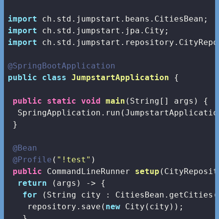
import
import
import
 ch.std.jumpstart.repository.CityRepos
@SpringBootApplication
public
class
JumpstartApplication
{

public
static
void
main
(String[] args)
{

  SpringApplication.run(JumpstartApplicatio
 }

@Bean
@Profile
(
"!test"
)

public
 CommandLineRunner 
setup
(CityReposit
return
 (args) -> {

for
 (String city : CitiesBean.getCities()
    repository.save(
new
 City(city));

   }
