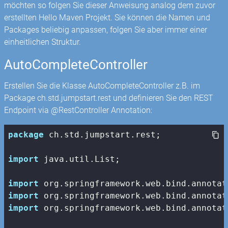
möchten so folgen Sie dieser Anweisung analog dem zuvor
erstellten Hello Maven Projekt. Sie können die Namen und
Packages beliebig anpassen, folgen Sie aber immer einer
einheitlichen Struktur.
AutoCompleteController
Erstellen Sie die Klasse AutoCompleteController z.B. im
Package ch.std.jumpstart.rest und definieren Sie den REST
Endpoint via @RestController Annotation:
package
 ch.std.jumpstart.rest;

import
 java.util.List;

import
import
import
 org.springframework.web.bind.annotat