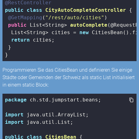
@RestController
public
class
CityAutoCompleteController
{

@GetMapping
(
"/rest/auto/cities"
)

public
 List<String> 
autoComplete
(@RequestP
  List<String> cities = 
new
 CitiesBean().fi
return
 cities;

 }

}
Programmieren Sie das CitiesBean und definieren Sie einige
Städte oder Gemeinden der Schweiz als static List initialisiert
in einem static Block:
package
 ch.std.jumpstart.beans;

import
import
 java.util.List;

public
class
CitiesBean
{
