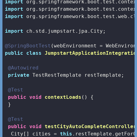
import
import
import
 org.springframework.boot.test.web.cl
import
 ch.std.jumpstart.jpa.City;

@SpringBootTest
public
class
JumpstartApplicationIntegratio
@Autowired
private
 TestRestTemplate restTemplate;

@Test
public
void
contextLoads
()
{

 }

@Test
public
void
testCityAutoCompleteController
  City[] cities = 
this
.restTemplate.getForO