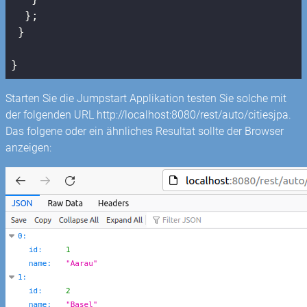
  };

 }

}
Starten Sie die Jumpstart Applikation testen Sie solche mit
der folgenden URL http://localhost:8080/rest/auto/citiesjpa.
Das folgene oder ein ähnliches Resultat sollte der Browser
anzeigen: