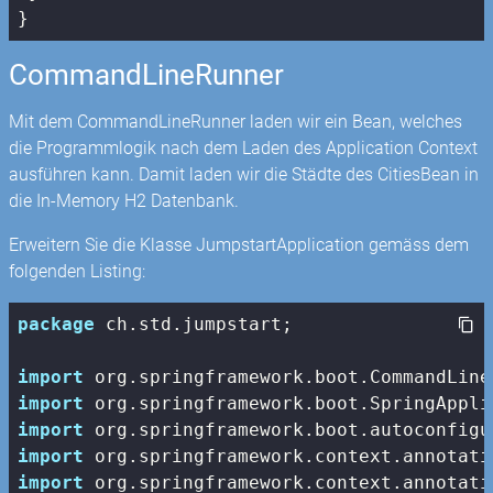
}
CommandLineRunner
Mit dem CommandLineRunner laden wir ein Bean, welches
die Programmlogik nach dem Laden des Application Context
ausführen kann. Damit laden wir die Städte des CitiesBean in
die In-Memory H2 Datenbank.
Erweitern Sie die Klasse JumpstartApplication gemäss dem
folgenden Listing:
package
 ch.std.jumpstart;

import
import
import
import
import
 org.springframework.context.annotati