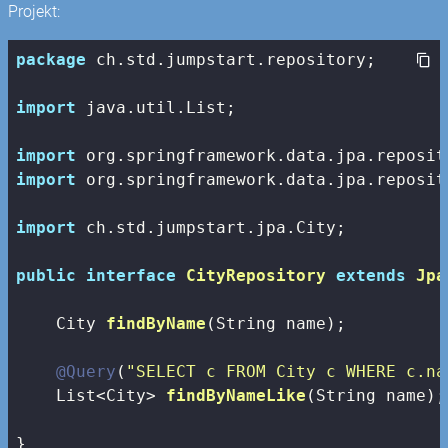
Projekt:
package
 ch.std.jumpstart.repository;

import
 java.util.List;

import
import
 org.springframework.data.jpa.reposit
import
 ch.std.jumpstart.jpa.City;

public
interface
CityRepository
extends
Jpa
City 
findByName
(String name)
;

@Query
(
"SELECT c FROM City c WHERE c.na
List<City> 
findByNameLike
(String name)
;

}