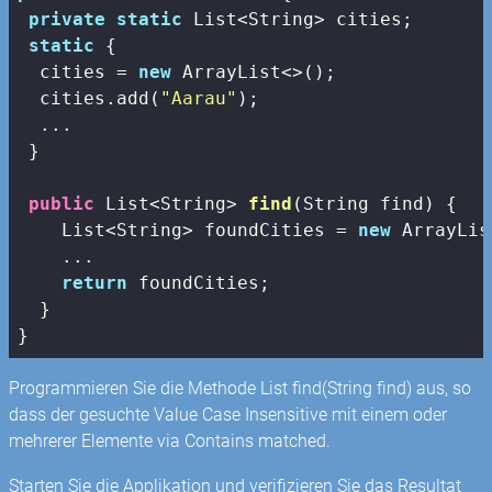
private
static
 List<String> cities;

static
 {

  cities = 
new
 ArrayList<>();

  cities.add(
"Aarau"
);

  ...

 }

public
 List<String> 
find
(String find)
{

    List<String> foundCities = 
new
 ArrayLis
    ...

return
 foundCities;

  }

}
Programmieren Sie die Methode List
find(String find) aus, so
dass der gesuchte Value Case Insensitive mit einem oder
mehrerer Elemente via Contains matched.
Starten Sie die Applikation und verifizieren Sie das Resultat