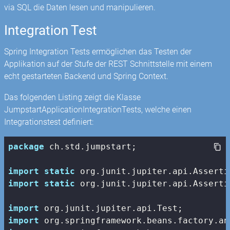
via SQL die Daten lesen und manipulieren.
Integration Test
Spring Integration Tests ermöglichen das Testen der
Applikation auf der Stufe der REST Schnittstelle mit einem
echt gestarteten Backend und Spring Context.
Das folgenden Listing zeigt die Klasse
JumpstartApplicationIntegrationTests, welche einen
Integrationstest definiert:
package
 ch.std.jumpstart;

import
static
import
static
 org.junit.jupiter.api.Asserti
import
import