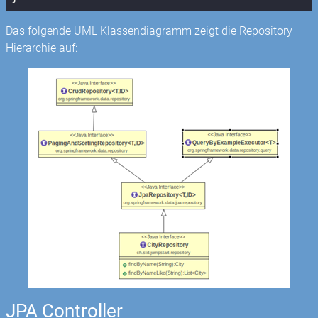
Das folgende UML Klassendiagramm zeigt die Repository
Hierarchie auf:
JPA Controller