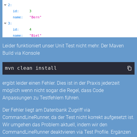
Leider funktioniert unser Unit Test nicht mehr. Der Maven
Build via Konsole
mvn clean install
ergibt leider einen Fehler. Dies ist in der Praxis jederzeit
möglich wenn nicht sogar die Regel, dass Code
Anpassungen zu Testfehlern führen.
Der Fehler liegt am Datenbank Zugriff via
CommandLineRunner, da der Test nicht korrekt aufgesetzt ist.
Wir umgehen das Problem aktuell, indem wir den
CommandLineRunner deaktvieren via Test Profile. Ergänzen