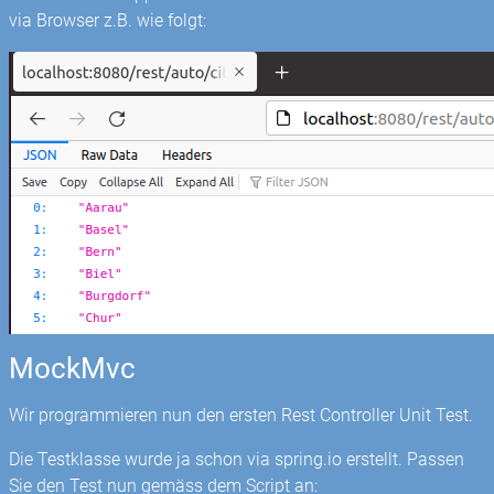
via Browser z.B. wie folgt:
MockMvc
Wir programmieren nun den ersten Rest Controller Unit Test.
Die Testklasse wurde ja schon via spring.io erstellt. Passen
Sie den Test nun gemäss dem Script an: