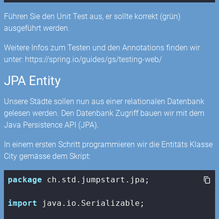
Führen Sie den Unit Test aus, er sollte korrekt (grün)
ausgeführt werden.
Weitere Infos zum Testen und den Annotations finden wir
unter: https://spring.io/guides/gs/testing-web/
JPA Entity
Unsere Städte sollen nun aus einer relationalen Datenbank
gelesen werden. Den Datenbank Zugriff bauen wir mit dem
Java Persistence API (JPA).
In einem ersten Schritt programmieren wir die Entitäts Klasse
City gemässe dem Skript:
package
 ch.std.jumpstart.jpa;

import
 java.io.Serializable;
