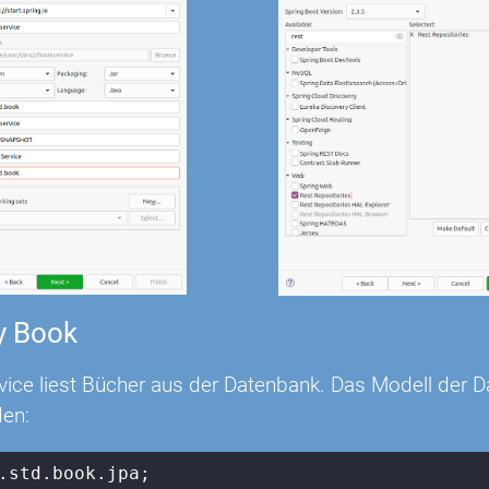
y Book
ice liest Bücher aus der Datenbank. Das Modell der Da
den:
.std.book.jpa;
