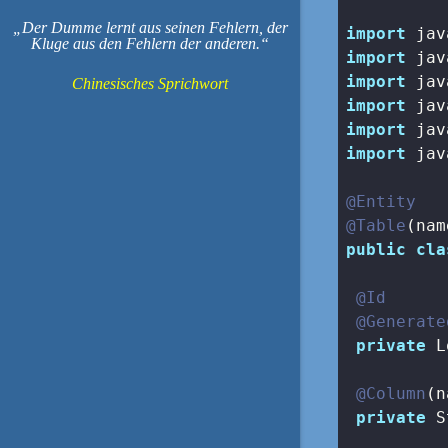
Der Dumme lernt aus seinen Fehlern, der
import
Kluge aus den Fehlern der anderen.
import
import
Chinesisches Sprichwort
import
import
import
 jav
@Entity
@Table
(nam
public
cla
@Id
@Generate
private
 L
@Column
(n
private
 S