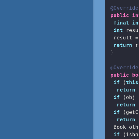
@Override
public
in
final
in
int
 resu
  result =
return
 r
 }

@Override
public
bo
if
 (
this
return
if
 (obj 
return
if
 (getC
return
  Book oth
if
 (isbn