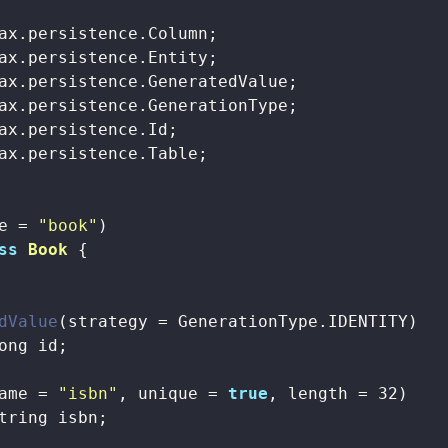
ax.persistence.Table;

e = 
"book"
ss
Book
{

dValue
(strategy = GenerationType.IDENTITY)

ong id;

ame = 
"isbn"
, unique = 
true
, length = 
32
)

tring isbn;
