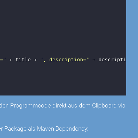
e="
 + title + 
", description="
 + description

Sie den Programmcode direkt aus dem Clipboard via
ter Package als Maven Dependency: