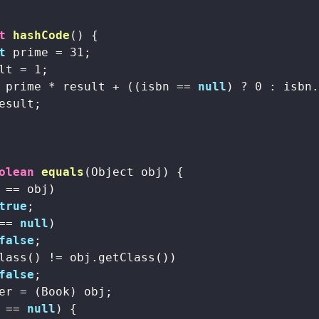
t
hashCode
()
{

t
 prime = 
31
;

lt = 
1
;

 prime * result + ((isbn == 
null
) ? 
0
 : isbn.
esult;

olean
equals
(Object obj)
{

 == obj)

true
;

== 
null
)

false
;

lass() != obj.getClass())

false
;

er = (Book) obj;

 == 
null
) {
