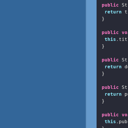
public
 St
return
 t
 }

public
vo
this
.tit
 }

public
 St
return
 d
 }

public
 St
return
 p
 }

public
vo
this
.pub