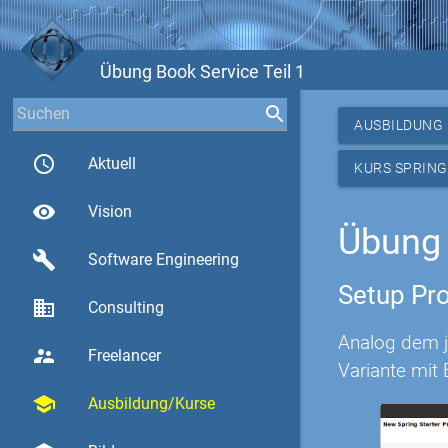
Übung Book Service Teil 1
AUSBILDUNG
access_time
Aktuell
KURS SPRING
visibility
Vision
Übung 
build
Software Engineering
Setup Pro
business
Consulting
Analog dem ju
supervisor_account
Freelancer
Variante mit 
school
Ausbildung/Kurse