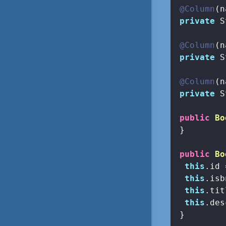
@Column
(n
private
 S
@Column
(n
private
 S
@Column
(n
private
 S
public
Bo
 }

public
Bo
this
.id 
this
.isb
this
.tit
this
.des
 }
