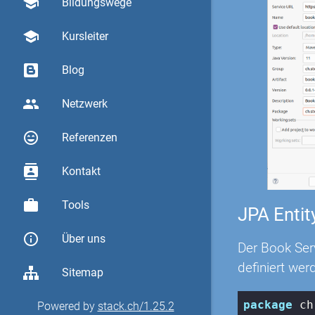
school
Bildungswege
school
Kursleiter
Blog
group
Netzwerk
sentiment_very_satisfied
Referenzen
contacts
Kontakt
work
Tools
JPA Entit
info_outline
Über uns
Der Book Serv
definiert wer
Sitemap
package
 ch
Powered by
stack.ch/1.25.2