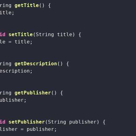
ring 
getTitle
()
{

itle;

id
setTitle
(String title)
{

le = title;

ring 
getDescription
()
{

escription;

ring 
getPublisher
()
{

ublisher;

id
setPublisher
(String publisher)
{

lisher = publisher;
