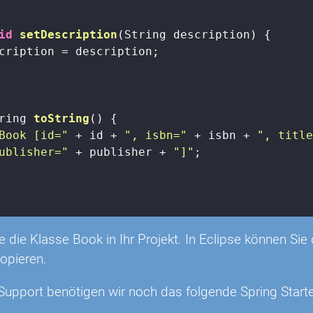
id
setDescription
(String description)
{

cription = description;

ring 
toString
()
{

Book [id="
 + id + 
", isbn="
 + isbn + 
", titl
ublisher="
 + publisher + 
"]"
;

ie die Klasse Book in Ihr Projekt. In Eclipse können 
opieren.
Support benötigen wir noch das folgende Spring Star