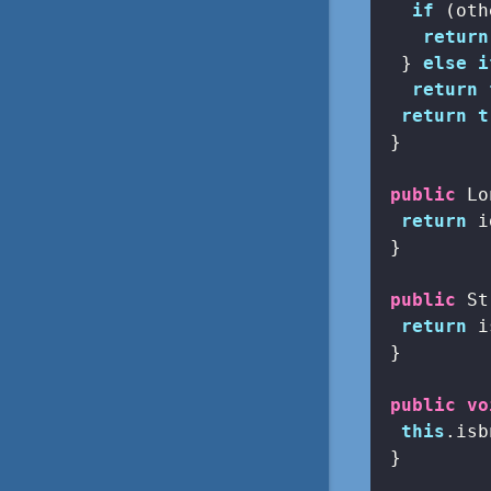
if
 (oth
return
  } 
else
i
return
return
t
 }

public
 Lo
return
 i
 }

public
 St
return
 i
 }

public
vo
this
.isb
 }
