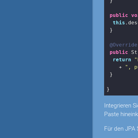
 }

public
vo
this
.des
 }

@Override
public
 St
return
"
    + 
", p
 }

}
Integrieren S
Paste hineink
Für den JPA 