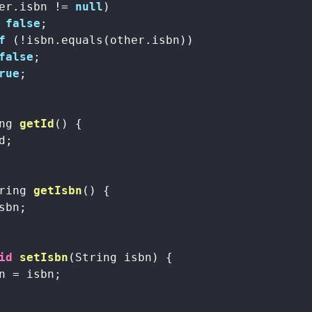
er.isbn != 
null
)

false
;

f
 (!isbn.equals(other.isbn))

false
;

rue
;

ng 
getId
()
{

d;

ring 
getIsbn
()
{

sbn;

id
setIsbn
(String isbn)
{

n = isbn;
