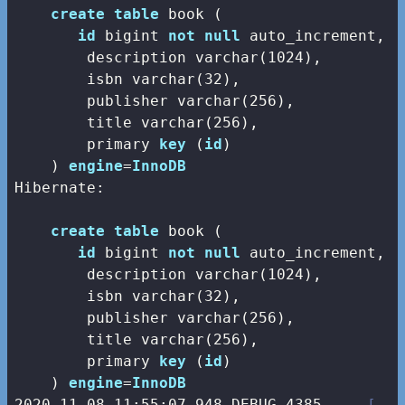
create
table
 book (

id
bigint
not
null
 auto_increment,

        description 
varchar
(
1024
),

        isbn 
varchar
(
32
),

        publisher 
varchar
(
256
),

        title 
varchar
(
256
),

        primary 
key
 (
id
)

    ) 
engine
=
InnoDB
Hibernate: 

create
table
 book (

id
bigint
not
null
 auto_increment,

        description 
varchar
(
1024
),

        isbn 
varchar
(
32
),

        publisher 
varchar
(
256
),

        title 
varchar
(
256
),

        primary 
key
 (
id
)

    ) 
engine
=
InnoDB
2020
-11
-08
11
:
55
:
07.948
 DEBUG 
4385
--- [   