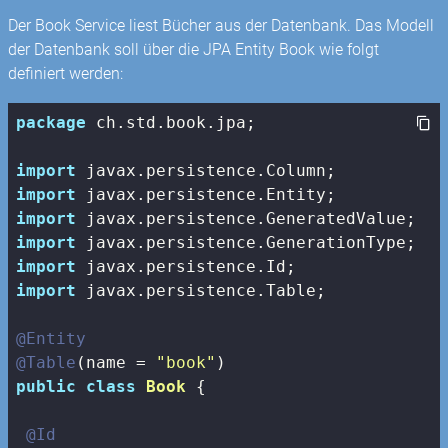
Der Book Service liest Bücher aus der Datenbank. Das Modell
der Datenbank soll über die JPA Entity Book wie folgt
definiert werden:
package
 ch.std.book.jpa;

import
import
import
import
import
import
 javax.persistence.Table;

@Entity
@Table
(name = 
"book"
public
class
Book
{

@Id