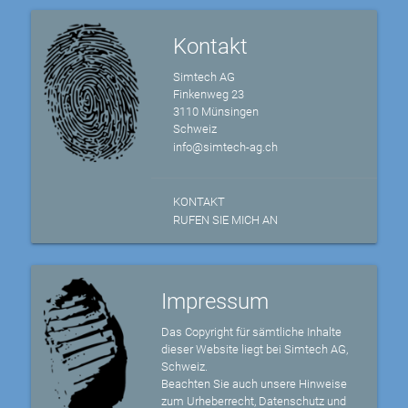
Kontakt
Simtech AG
Finkenweg 23
3110 Münsingen
Schweiz
info@simtech-ag.ch
KONTAKT
RUFEN SIE MICH AN
Impressum
Das Copyright für sämtliche Inhalte
dieser Website liegt bei Simtech AG,
Schweiz.
Beachten Sie auch unsere Hinweise
zum Urheberrecht, Datenschutz und