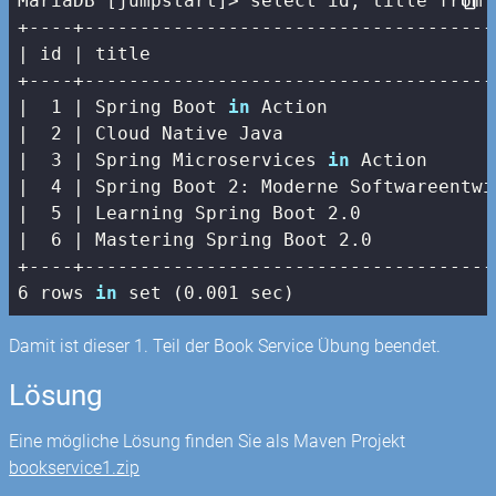
MariaDB [jumpstart]> select id, title from b
| id |
 title                               
+----+-------------------------------------
|
1
| Spring Boot 
in
 Action               
|  2 |
 Cloud Native Java                   
|
3
| Spring Microservices 
in
 Action      
|  4 |
 Spring Boot 
2
: Moderne Softwareentwi
|
5
| Learning Spring Boot 2.0            
|  6 |
 Mastering Spring Boot 
2.0
+----+-------------------------------------
6 rows 
in
 set (0.001 sec)
Damit ist dieser 1. Teil der Book Service Übung beendet.
Lösung
Eine mögliche Lösung finden Sie als Maven Projekt
bookservice1.zip