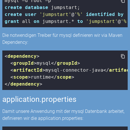
create
database
create
user
'jumpstart'
@
'%'
identified
by
'
grant
 all 
on
 jumpstart.* 
to
'jumpstart'
@
'%'
Die notwendigen Treiber für mysql definieren wir via Maven
Dependency:
<
dependency
>
<
groupId
>
mysql
</
groupId
>
<
artifactId
>
mysql-connector-java
</
artifac
<
scope
>
runtime
</
scope
>
</
dependency
>
application.properties
Damit unsere Anwendung mit der mysql Datenbank arbeitet,
definieren wir die application.properties: