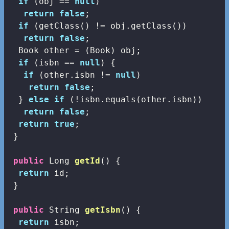
if
 (obj == 
null
)

return
false
;

if
 (getClass() != obj.getClass())

return
false
;

  Book other = (Book) obj;

if
 (isbn == 
null
) {

if
 (other.isbn != 
null
)

return
false
;

  } 
else
if
 (!isbn.equals(other.isbn))

return
false
;

return
true
;

 }

public
 Long 
getId
()
{

return
 id;

 }

public
 String 
getIsbn
()
{

return
 isbn;
