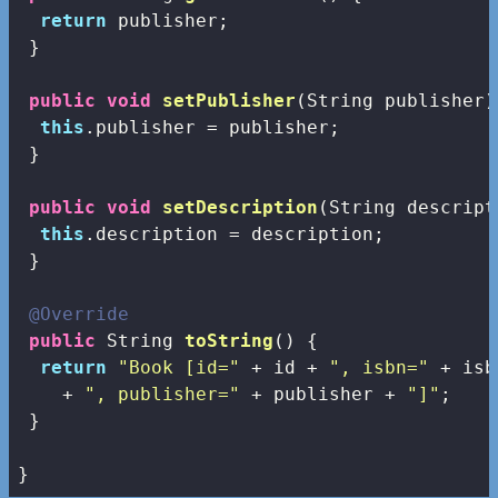
return
 publisher;

 }

public
void
setPublisher
(String publisher)
this
.publisher = publisher;

 }

public
void
setDescription
(String descript
this
.description = description;

 }

@Override
public
 String 
toString
()
{

return
"Book [id="
 + id + 
", isbn="
 + isb
    + 
", publisher="
 + publisher + 
"]"
;

 }

}