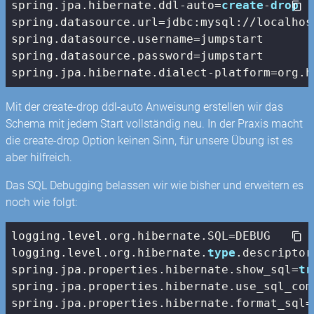
spring.jpa.hibernate.ddl-auto=
create
-
drop
spring.datasource.url=jdbc:mysql://localhos
spring.datasource.username=jumpstart

spring.datasource.password=jumpstart

spring.jpa.hibernate.dialect-platform=org.h
Mit der create-drop ddl-auto Anweisung erstellen wir das
Schema mit jedem Start vollständig neu. In der Praxis macht
die create-drop Option keinen Sinn, für unsere Übung ist es
aber hilfreich.
Das SQL Debugging belassen wir wie bisher und erweitern es
noch wie folgt:
logging.level.org.hibernate.SQL=DEBUG

logging.level.org.hibernate.
type
.descriptor
spring.jpa.properties.hibernate.show_sql=
tr
spring.jpa.properties.hibernate.use_sql_com
spring.jpa.properties.hibernate.format_sql=