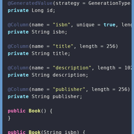
@GeneratedValue
(strategy = GenerationType.
private
 Long id;

@Column
(name = 
"isbn"
, unique = 
true
, leng
private
 String isbn;

@Column
(name = 
"title"
, length = 
256
)

private
 String title;

@Column
(name = 
"description"
, length = 
102
private
 String description;

@Column
(name = 
"publisher"
, length = 
256
)

private
 String publisher;

public
Book
()
{

 }

public
Book
(String isbn)
{
