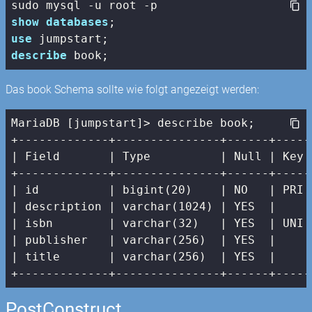
show
databases
use
describe
 book;
Das book Schema sollte wie folgt angezeigt werden:
MariaDB [jumpstart]> describe book;

| Field       |
 Type          
| Null |
 Key 
+-------------+---------------+------+-----
|
 id          
| bigint(20)    |
 NO   
| PRI 
| description |
 varchar(
1024
) 
| YES  |
|
 isbn        
| varchar(32)   |
 YES  
| UNI 
| publisher   |
 varchar(
256
)  
| YES  |
|
 title       
| varchar(256)  |
 YES  
|     
+-------------+---------------+------+-----
PostConstruct