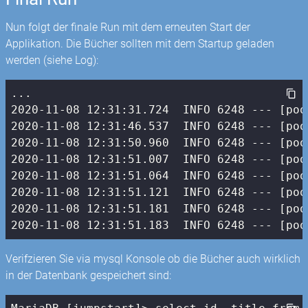
Nun folgt der finale Run mit dem erneuten Start der
Applikation. Die Bücher sollten mit dem Startup geladen
werden (siehe Log):
2020
-11
-08
12
:
31
:
31.724
  INFO 
6248
 --- [poo
2020
-11
-08
12
:
31
:
46.537
  INFO 
6248
 --- [poo
2020
-11
-08
12
:
31
:
50.960
  INFO 
6248
 --- [poo
2020
-11
-08
12
:
31
:
51.007
  INFO 
6248
 --- [poo
2020
-11
-08
12
:
31
:
51.064
  INFO 
6248
 --- [poo
2020
-11
-08
12
:
31
:
51.121
  INFO 
6248
 --- [poo
2020
-11
-08
12
:
31
:
51.181
  INFO 
6248
 --- [poo
2020
-11
-08
12
:
31
:
51.183
  INFO 
6248
 --- [poo
Verifzieren Sie via mysql Konsole ob die Bücher auch wirklich
in der Datenbank gespeichert sind: