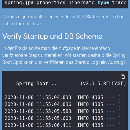
spring.jpa.properties.hibernate.
type
=trace
Damit zeigen wir alle angewendeten SQL Statements im Log
schön formatiert an.
Verify Startup und DB Schema
In der Praxis sollte man die Aufgabe in kleine einfach
verifzierbare Steps unterteilen. Wir starten deshalb die Spring
Boot Appliktion und verifzieren das Startup Log (ein Auszug):
...

 :: Spring Boot ::        (v2.3.5.RELEASE)

2020-11-08 11:55:04.833  INFO 4385 
--- [   
2020-11-08 11:55:04.836  INFO 4385 
--- [   
2020-11-08 11:55:05.583  INFO 4385 
--- [   
2020-11-08 11:55:05.603  INFO 4385 
--- [   
2020-11-08 11:55:06.411  INFO 4385 
--- [   