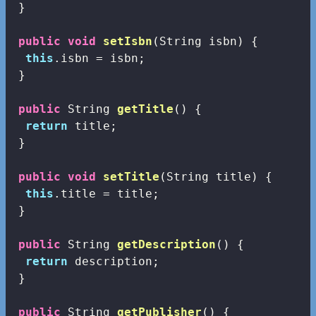
 }

public
void
setIsbn
(String isbn)
{

this
.isbn = isbn;

 }

public
 String 
getTitle
()
{

return
 title;

 }

public
void
setTitle
(String title)
{

this
.title = title;

 }

public
 String 
getDescription
()
{

return
 description;

 }

public
 String 
getPublisher
()
{
