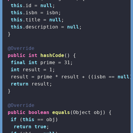
this
.id = 
null
;

this
.isbn = isbn;

this
.title = 
null
;

this
.description = 
null
;

 }

@Override
public
int
hashCode
()
{

final
int
 prime = 
31
;

int
 result = 
1
;

  result = prime * result + ((isbn == 
null
)
return
 result;

 }

@Override
public
boolean
equals
(Object obj)
{

if
 (
this
 == obj)

return
true
;
