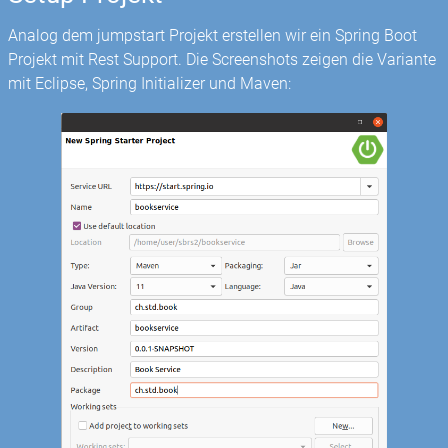
Analog dem jumpstart Projekt erstellen wir ein Spring Boot
Projekt mit Rest Support. Die Screenshots zeigen die Variante
mit Eclipse, Spring Initializer und Maven: