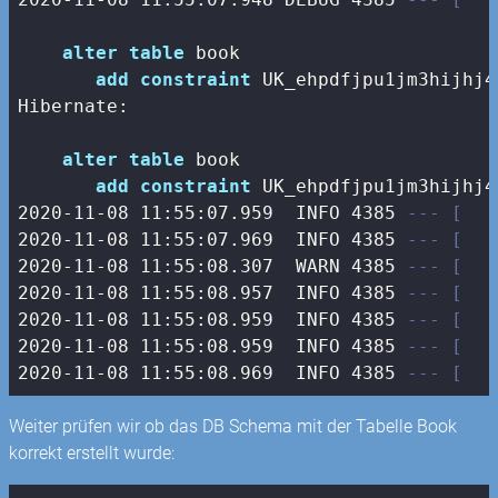
alter
table
 book 

add
constraint
 UK_ehpdfjpu1jm3hijhj4
Hibernate: 

alter
table
 book 

add
constraint
 UK_ehpdfjpu1jm3hijhj4
2020
-11
-08
11
:
55
:
07.959
  INFO 
4385
--- [   
2020
-11
-08
11
:
55
:
07.969
  INFO 
4385
--- [   
2020
-11
-08
11
:
55
:
08.307
  WARN 
4385
--- [   
2020
-11
-08
11
:
55
:
08.957
  INFO 
4385
--- [   
2020
-11
-08
11
:
55
:
08.959
  INFO 
4385
--- [   
2020
-11
-08
11
:
55
:
08.959
  INFO 
4385
--- [   
2020
-11
-08
11
:
55
:
08.969
  INFO 
4385
--- [   
Weiter prüfen wir ob das DB Schema mit der Tabelle Book
korrekt erstellt wurde: