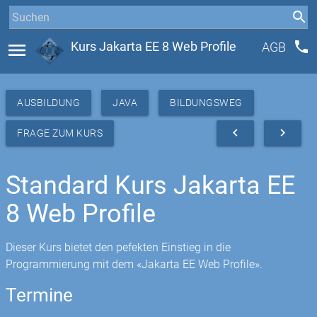
phone
menu
Kurs Jakarta EE 8 Web Profile
AGB
AUSBILDUNG
JAVA
BILDUNGSWEG
navigate_before
navigate_next
FRAGE ZUM KURS
Standard Kurs Jakarta EE
8 Web Profile
Dieser Kurs bietet den pefekten Einstieg in die
Programmierung mit dem «Jakarta EE Web Profile».
Termine