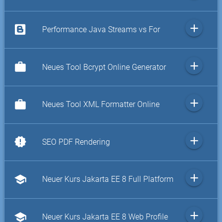
add
Performance Java Streams vs For
add
work
Neues Tool Bcrypt Online Generator
add
work
Neues Tool XML Formatter Online
add
new_releases
SEO PDF Rendering
add
school
Neuer Kurs Jakarta EE 8 Full Platform
add
school
Neuer Kurs Jakarta EE 8 Web Profile