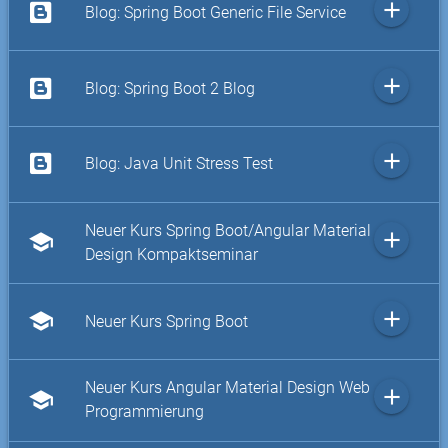
add
Blog: Spring Boot Generic File Service
add
Blog: Spring Boot 2 Blog
add
Blog: Java Unit Stress Test
Neuer Kurs Spring Boot/Angular Material
add
school
Design Kompaktseminar
add
school
Neuer Kurs Spring Boot
Neuer Kurs Angular Material Design Web
add
school
Programmierung