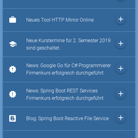
add
work
Neues Tool HTTP Mirror Online
Neue Kurstermine für 2. Semester 2019
add
school
sind geschaltet.
News: Google Go für C# Programmierer
add
new_releases
Firmenkurs erfolgreich durchgeführt
News: Spring Boot REST Services
add
new_releases
Firmenkurs erfolgreich durchgeführt
add
Blog: Spring Boot Reactive File Service