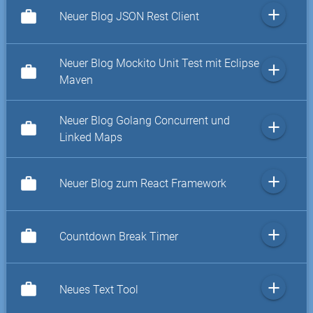
add
work
Neuer Blog JSON Rest Client
Neuer Blog Mockito Unit Test mit Eclipse
add
work
Maven
Neuer Blog Golang Concurrent und
add
work
Linked Maps
add
work
Neuer Blog zum React Framework
add
work
Countdown Break Timer
add
work
Neues Text Tool