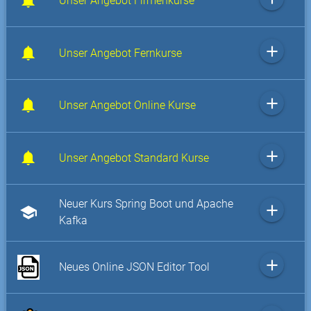
Unser Angebot Firmenkurse
add
Unser Angebot Fernkurse
add
Unser Angebot Online Kurse
add
Unser Angebot Standard Kurse
Neuer Kurs Spring Boot und Apache
add
school
Kafka
add
Neues Online JSON Editor Tool