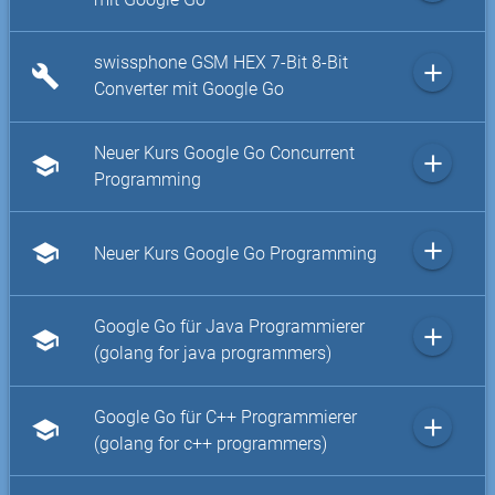
swissphone GSM HEX 7-Bit 8-Bit
add
build
Converter mit Google Go
Neuer Kurs Google Go Concurrent
add
school
Programming
add
school
Neuer Kurs Google Go Programming
Google Go für Java Programmierer
add
school
(golang for java programmers)
Google Go für C++ Programmierer
add
school
(golang for c++ programmers)