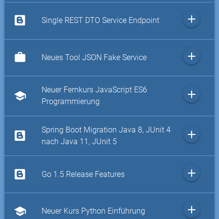
add
Single REST DTO Service Endpoint
add
work
Neues Tool JSON Fake Service
Neuer Fernkurs JavaScript ES6
add
school
Programmierung
Spring Boot Migration Java 8, JUnit 4
add
nach Java 11, JUnit 5
add
Go 1.5 Release Features
add
school
Neuer Kurs Python Einführung