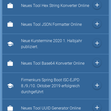
add
work
Neues Tool Hex String Konverter Online
add
work
Neues Tool JSON Formatter Online
Neue Kurstermine 2020 1. Halbjahr
add
school
publiziert.
add
work
Neues Tool Base64 Konverter Online
Firmenkurs Spring Boot ISC-EJPD
add
school
8./9./10. Oktober 2019 erfolgreich
durchgeführt
add
work
Neues Tool UUID Generator Online