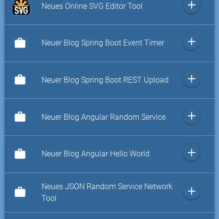
add
Neues Online SVG Editor Tool
add
work
Neuer Blog Spring Boot Event Timer
add
work
Neuer Blog Spring Boot REST Upload
add
work
Neuer Blog Angular Random Service
add
work
Neuer Blog Angular Hello World
Neues JSON Random Service Network
add
work
Tool