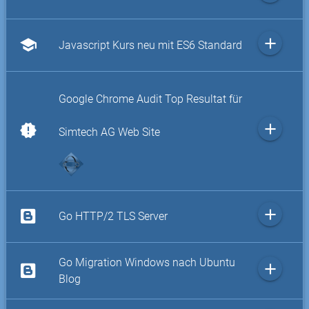
add
school
Javascript Kurs neu mit ES6 Standard
Google Chrome Audit Top Resultat für
add
new_releases
Simtech AG Web Site
add
Go HTTP/2 TLS Server
Go Migration Windows nach Ubuntu
add
Blog