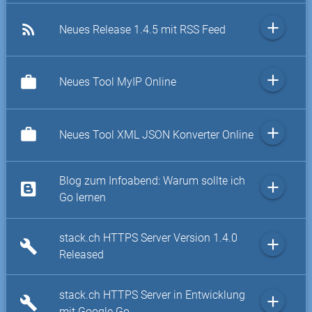
add
rss_feed
Neues Release 1.4.5 mit RSS Feed
add
work
Neues Tool MyIP Online
add
work
Neues Tool XML JSON Konverter Online
Blog zum Infoabend: Warum sollte ich
add
Go lernen
stack.ch HTTPS Server Version 1.4.0
add
build
Released
stack.ch HTTPS Server in Entwicklung
add
build
mit Google Go