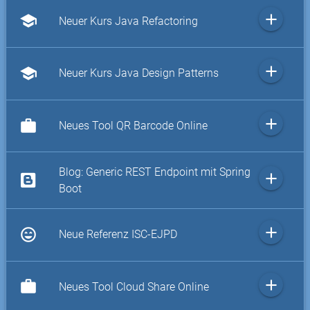
add
school
Neuer Kurs Java Refactoring
add
school
Neuer Kurs Java Design Patterns
add
work
Neues Tool QR Barcode Online
Blog: Generic REST Endpoint mit Spring
add
Boot
add
sentiment_very_satisfied
Neue Referenz ISC-EJPD
add
work
Neues Tool Cloud Share Online